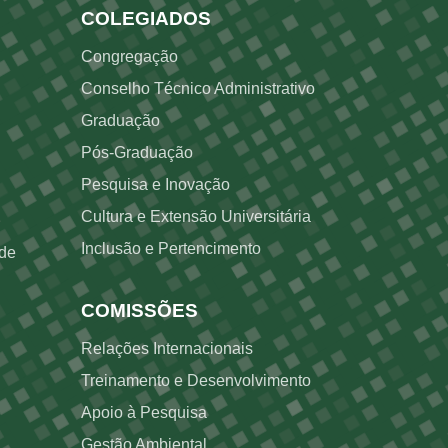
Rodapé 3
COLEGIADOS
Congregação
Conselho Técnico Administrativo
Graduação
Pós-Graduação
Pesquisa e Inovação
Cultura e Extensão Universitária
Inclusão e Pertencimento
ade
COMISSÕES
Relações Internacionais
Treinamento e Desenvolvimento
Apoio à Pesquisa
Gestão Ambiental