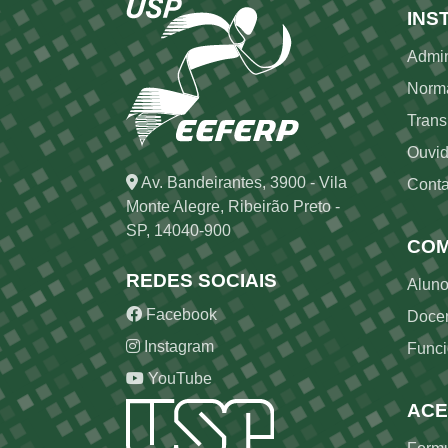
Ro
INS
Admin
Norm
Trans
Ouvid
Av. Bandeirantes, 3900 - Vila
Conta
Monte Alegre, Ribeirão Preto -
SP, 14040-900
COM
REDES SOCIAIS
Alun
Facebook
Doce
Instagram
Funci
YouTube
ACE