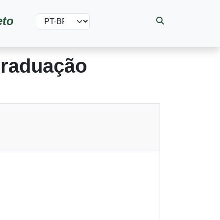
Select your language
eto
Graduação