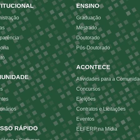
dapé
Rodapé 2
TITUCIONAL
ENSINO
istração
Graduação
as
Mestrado
parência
Doutorado
oria
Pós-Doutorado
to
ACONTECE
UNIDADE
Atividades para a Comunid
os
Concursos
ntes
Eleições
onários
Contratos e Licitações
Eventos
SSO RÁPIDO
EEFERP na Mídia