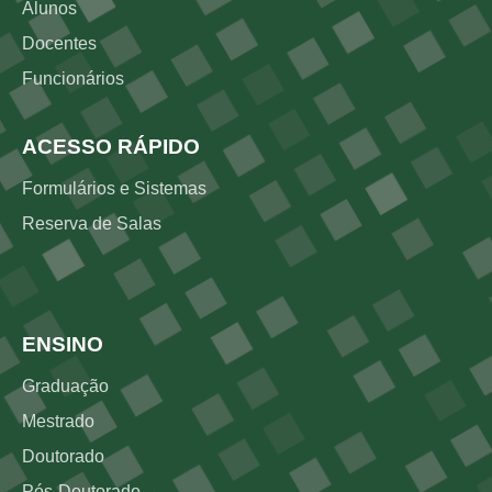
Alunos
Docentes
Funcionários
ACESSO RÁPIDO
Formulários e Sistemas
Reserva de Salas
Rodapé 2
ENSINO
Graduação
Mestrado
Doutorado
Pós-Doutorado