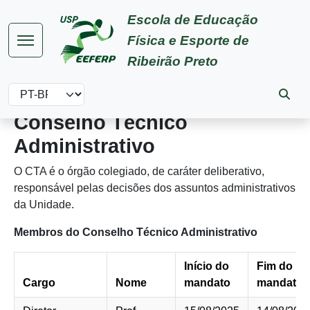
Pular para o conteúdo principal
Escola de Educação
Física e Esporte de
Ribeirão Preto
Select your language
Conselho Técnico
Administrativo
O CTA é o órgão colegiado, de caráter deliberativo,
responsável pelas decisões dos assuntos administrativos
da Unidade.
Membros do Conselho Técnico Administrativo
Início do
Fim do
Cargo
Nome
mandato
mandato