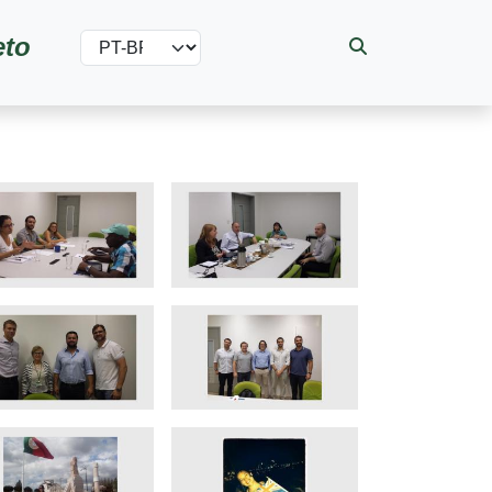
Select your language
eto
gem
Imagem
gem
Imagem
gem
Imagem