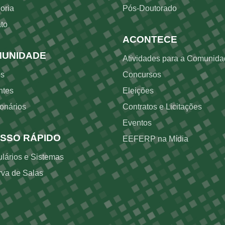
oria
Pós-Doutorado
to
ACONTECE
UNIDADE
Atividades para a Comunid
os
Concursos
ntes
Eleições
onários
Contratos e Licitações
Eventos
SSO RÁPIDO
EEFERP na Mídia
lários e Sistemas
va de Salas