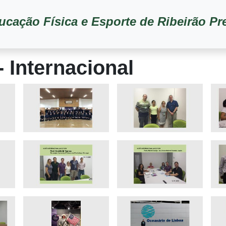
ucação Física e Esporte de Ribeirão Pr
- Internacional
Imagem
Imagem
Ima
Imagem
Imagem
Ima
Imagem
Imagem
Ima