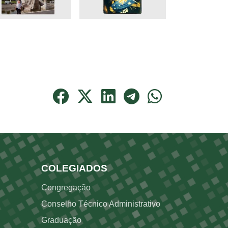
Rodapé 3
COLEGIADOS
Congregação
Conselho Técnico Administrativo
Graduação