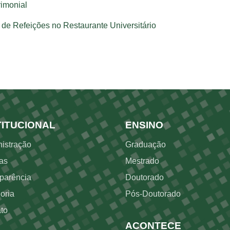
rimonial
 de Refeições no Restaurante Universitário
dapé
Rodapé 2
TITUCIONAL
ENSINO
istração
Graduação
as
Mestrado
parência
Doutorado
oria
Pós-Doutorado
to
ACONTECE